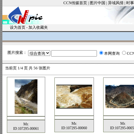
CCN传媒首页
|
图片中国
|
异域风情
|
时事
设为首页
-
加入收藏夹
图片搜索：
本网查询
CC
当前页
1/4 页 共
56
张图片
Mr.
Mr.
Mr.
ID:107295-00060
ID:107295-0005
ID:107295-00061